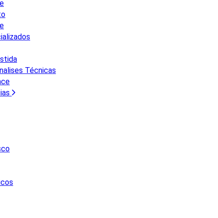
te
to
ne
ializados
stida
Analises Técnicas
nce
ias
sco
icos