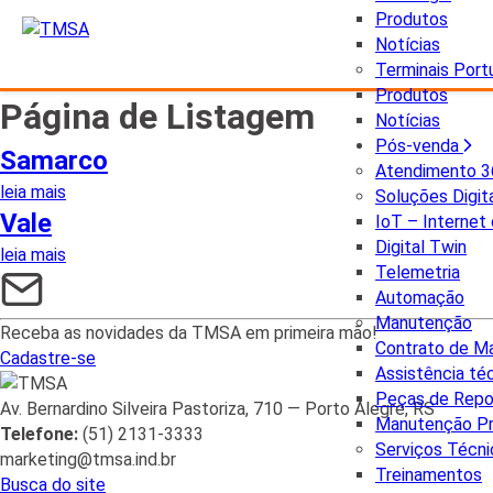
Produtos
Notícias
Terminais Port
Produtos
Página de Listagem
Notícias
Pós-venda
Samarco
Atendimento 3
leia mais
Soluções Digit
Vale
IoT – Internet
Digital Twin
leia mais
Telemetria
Automação
Manutenção
Receba as novidades da TMSA em primeira mão!
Contrato de M
Cadastre-se
Assistência té
Peças de Repo
Av. Bernardino Silveira Pastoriza, 710 — Porto Alegre, RS
Manutenção P
Telefone:
(51) 2131-3333
Serviços Técn
marketing@tmsa.ind.br
Treinamentos
Busca do site