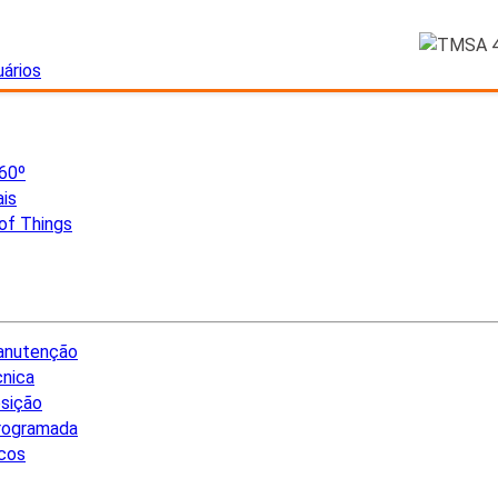
uários
60º
ais
 of Things
anutenção
cnica
sição
rogramada
icos